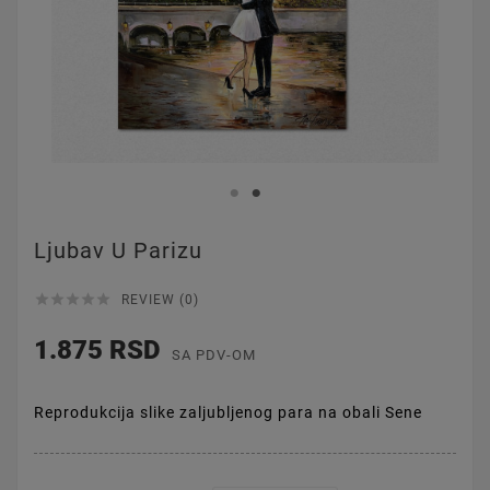
Ljubav U Parizu





REVIEW (0)
1.875 RSD
SA PDV-OM
Reprodukcija slike zaljubljenog para na obali Sene