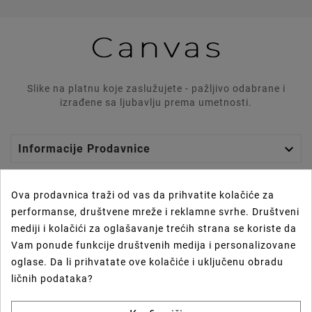
Slike na platnu koje zaslužujete - pažljivo odabrane i
izrađene sa ljubavlju prema umetnosti.

Informacije Prodavnice

Graphics Lab
Ova prodavnica traži od vas da prihvatite kolačiće za
performanse, društvene mreže i reklamne svrhe. Društveni

Vaš Nalog
mediji i kolačići za oglašavanje trećih strana se koriste da
Vam ponude funkcije društvenih medija i personalizovane

Prečice
oglase. Da li prihvatate ove kolačiće i uključenu obradu
ličnih podataka?
Newsletter