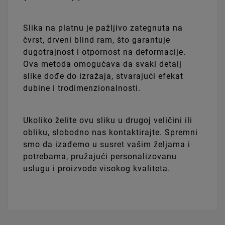
Slika na platnu je pažljivo zategnuta na
čvrst, drveni blind ram, što garantuje
dugotrajnost i otpornost na deformacije.
Ova metoda omogućava da svaki detalj
slike dođe do izražaja, stvarajući efekat
dubine i trodimenzionalnosti.
Ukoliko želite ovu sliku u drugoj veličini ili
obliku, slobodno nas kontaktirajte. Spremni
smo da izađemo u susret vašim željama i
potrebama, pružajući personalizovanu
uslugu i proizvode visokog kvaliteta.