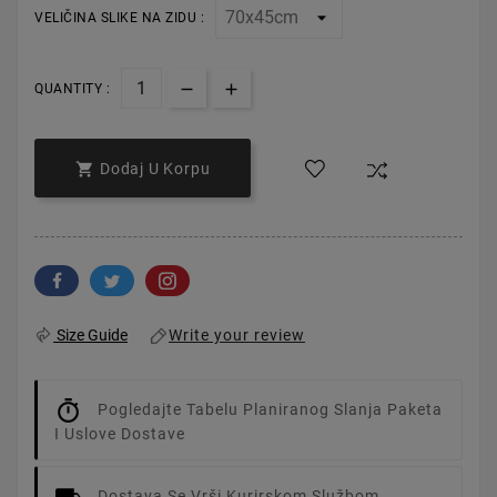
VELIČINA SLIKE NA ZIDU :
QUANTITY :

Dodaj U Korpu
Write your review
Size Guide
Pogledajte Tabelu Planiranog Slanja Paketa
I Uslove Dostave
Dostava Se Vrši Kurirskom Službom