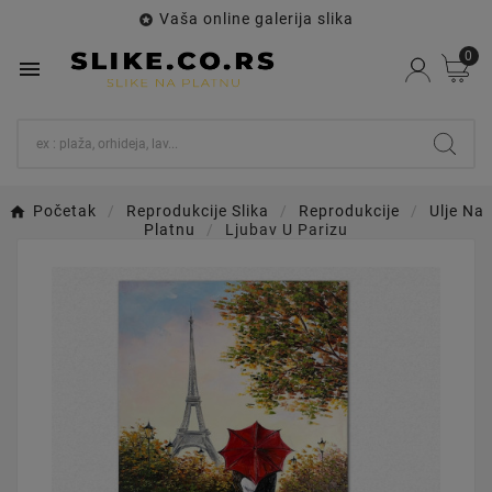
Vaša online galerija slika

0

Početak
Reprodukcije Slika
Reprodukcije
Ulje Na
Platnu
Ljubav U Parizu