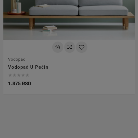
Vodopad
Vodopad U Pećini





1.875 RSD