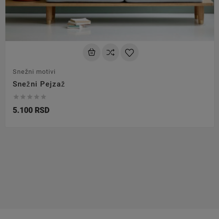
Snežni motivi
Snežni Pejzaž





5.100 RSD