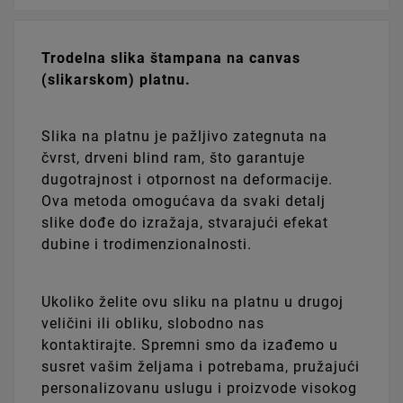
Trodelna slika štampana na canvas
(slikarskom) platnu.
Slika na platnu je pažljivo zategnuta na
čvrst, drveni blind ram, što garantuje
dugotrajnost i otpornost na deformacije.
Ova metoda omogućava da svaki detalj
slike dođe do izražaja, stvarajući efekat
dubine i trodimenzionalnosti.
Ukoliko želite ovu sliku na platnu u drugoj
veličini ili obliku, slobodno nas
kontaktirajte. Spremni smo da izađemo u
susret vašim željama i potrebama, pružajući
personalizovanu uslugu i proizvode visokog