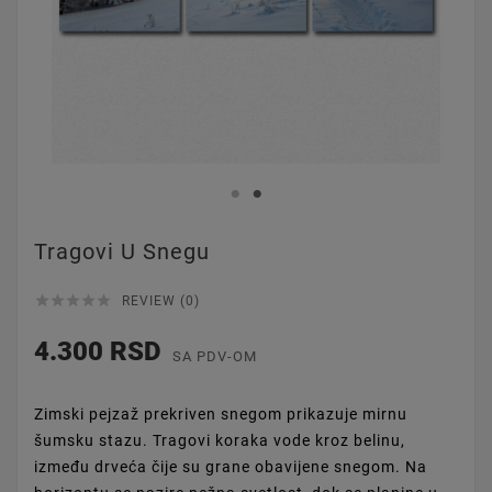
Tragovi U Snegu





REVIEW (0)
4.300 RSD
SA PDV-OM
Zimski pejzaž prekriven snegom prikazuje mirnu
šumsku stazu. Tragovi koraka vode kroz belinu,
između drveća čije su grane obavijene snegom. Na