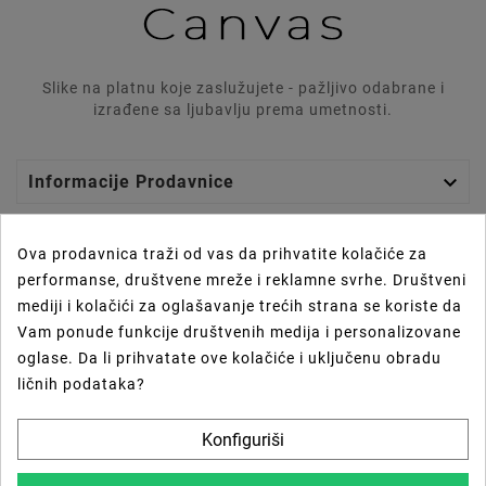
Slike na platnu koje zaslužujete - pažljivo odabrane i
izrađene sa ljubavlju prema umetnosti.

Informacije Prodavnice

Graphics Lab
Ova prodavnica traži od vas da prihvatite kolačiće za
performanse, društvene mreže i reklamne svrhe. Društveni

Vaš Nalog
mediji i kolačići za oglašavanje trećih strana se koriste da
Vam ponude funkcije društvenih medija i personalizovane

Prečice
oglase. Da li prihvatate ove kolačiće i uključenu obradu
ličnih podataka?
Newsletter
Konfiguriši
U Redu