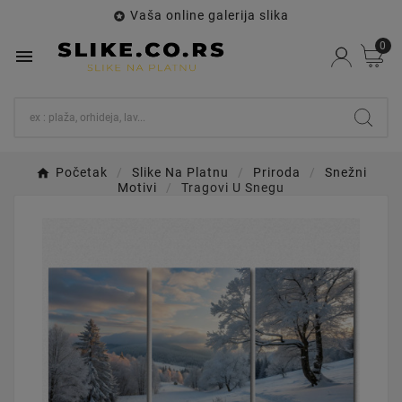
Vaša online galerija slika

0

Početak
Slike Na Platnu
Priroda
Snežni
Motivi
Tragovi U Snegu