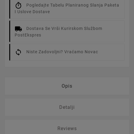
Pogledajte Tabelu Planiranog Slanja Paketa
I Uslove Dostave
Dostava Se Vrši Kurirskom Službom
PostEkspres
Niste Zadovoljni? Vraćamo Novac
Opis
Detalji
Reviews