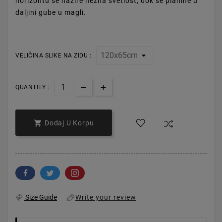
horizontu se nazire nežna svetlost, dok se planine u
daljini gube u magli.
VELIČINA SLIKE NA ZIDU :
QUANTITY :

Dodaj U Korpu
Write your review
Size Guide