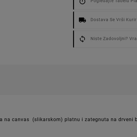
Pogledajte Tabelu Pl
Dostava Se Vrši Kur
Niste Zadovoljni? V
a canvas (slikarskom) platnu i zategnuta na drveni bli