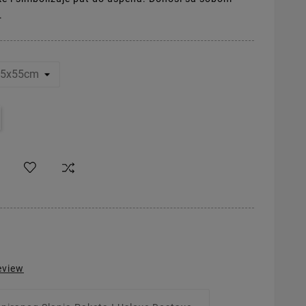
.
eview