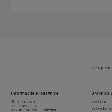
Slike na platn
Informacije Prodavnice
Graphics 
Slike.co.rs
Dostava
location_on
Zmaj Jovina 3
Uslovi kori
35206 Paraćin - Raševica