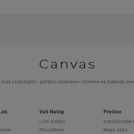
u koje zaslužujete - pažljivo odabrane i izrađene sa ljubavlju p
Lab
Vaš Nalog
Prečice
Lični podaci
Kontaktirajte
šćenja
Porudžbine
Mapa sajta