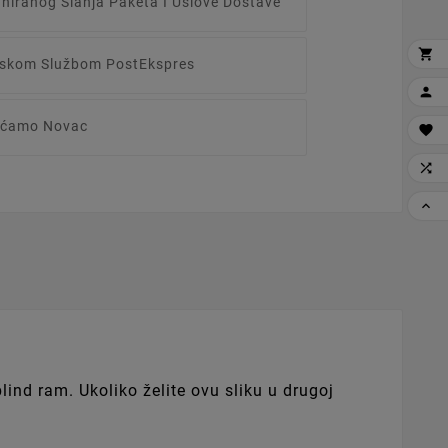
aniranog Slanja Paketa I Uslove Dostave

irskom Službom PostEkspres

raćamo Novac



nd ram. Ukoliko želite ovu sliku u drugoj