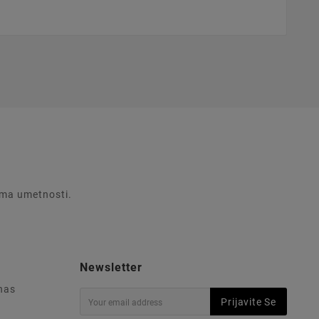
rema umetnosti.
Newsletter
 nas
Prijavite Se