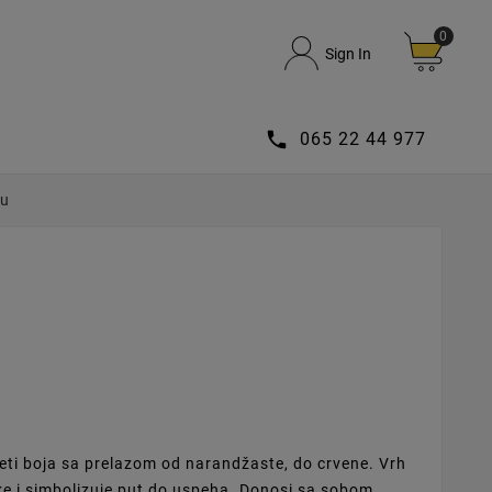
0
Sign In

065 22 44 977
hu
eti boja sa prelazom od narandžaste, do crvene. Vrh
ike i simbolizuje put do uspeha. Donosi sa sobom