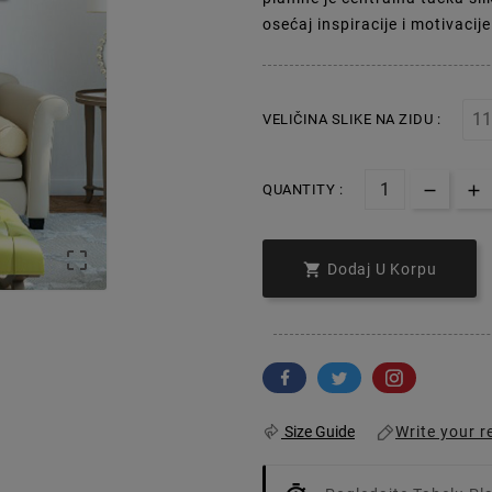
osećaj inspiracije i motivacije
VELIČINA SLIKE NA ZIDU :
QUANTITY :


Dodaj U Korpu
Write your r
Size Guide