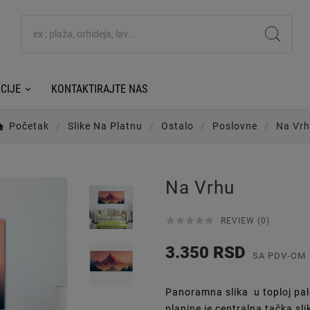
CIJE
KONTAKTIRAJTE NAS
Početak
Slike Na Platnu
Ostalo
Poslovne
Na Vr
Na Vrhu





REVIEW (0)
3.350 RSD
SA PDV-OM
Panoramna slika u toploj pal
planine je centralna tačka sl