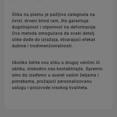
Slika na platnu je pažljivo zategnuta na
čvrst, drveni blind ram, što garantuje
dugotrajnost i otpornost na deformacije.
Ova metoda omogućava da svaki detalj
slike dođe do izražaja, stvarajući efekat
dubine i trodimenzionalnosti.
Ukoliko želite ovu sliku u drugoj veličini ili
obliku, slobodno nas kontaktirajte. Spremni
smo da izađemo u susret vašim željama i
potrebama, pružajući personalizovanu
uslugu i proizvode visokog kvaliteta.