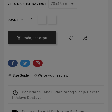
VELIČINA SLIKE NA ZIDU :
QUANTITY :

Dodaj U Korpu
Write your review
Size Guide
Pogledajte Tabelu Planiranog Slanja Paketa
I Uslove Dostave
Dostava Se Vrši Kurirskom Službom