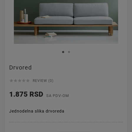
Drvored





REVIEW (0)
1.875 RSD
SA PDV-OM
Jednodelna slika drvoreda