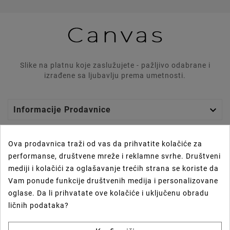
Slike na platnu koje zaslužujete - pažljivo odabrane i
izrađene sa ljubavlju prema umetnosti.

Informacije Prodavnice

Graphics Lab
Ova prodavnica traži od vas da prihvatite kolačiće za
performanse, društvene mreže i reklamne svrhe. Društveni

Vaš Nalog
mediji i kolačići za oglašavanje trećih strana se koriste da
Vam ponude funkcije društvenih medija i personalizovane

Prečice
oglase. Da li prihvatate ove kolačiće i uključenu obradu
ličnih podataka?
Newsletter