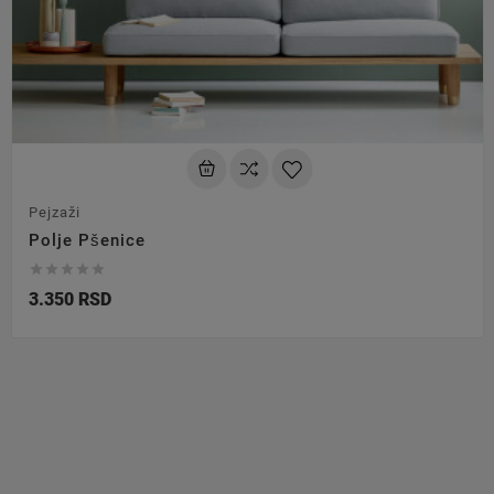
Pejzaži
Polje Pšenice





3.350 RSD