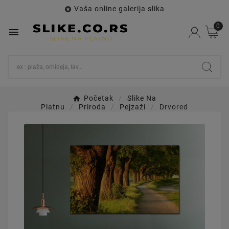
Vaša online galerija slika

0

Početak
Slike Na
Platnu
Priroda
Pejzaži
Drvored