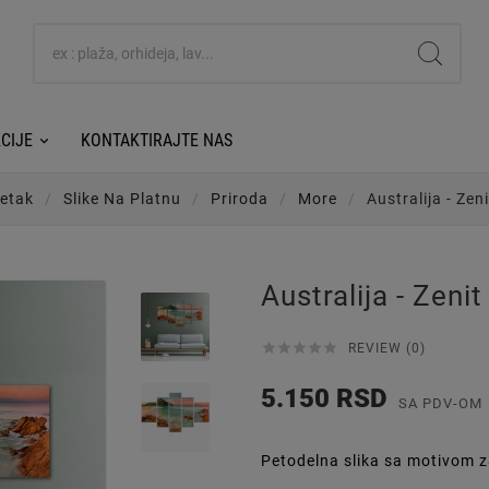
CIJE
KONTAKTIRAJTE NAS
etak
Slike Na Platnu
Priroda
More
Australija - Zen
Australija - Zenit





REVIEW (0)
5.150 RSD
SA PDV-OM
Petodelna slika sa motivom z