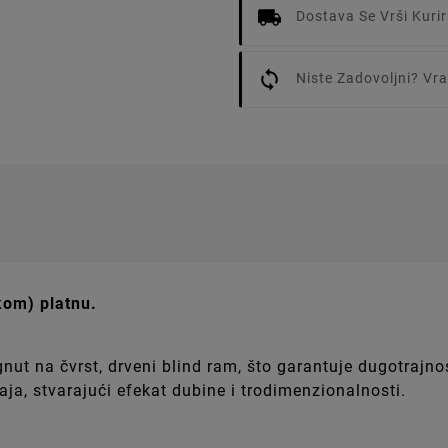
Dostava Se Vrši Kur
Niste Zadovoljni? V
kom) platnu.
gnut na čvrst, drveni blind ram, što garantuje dugotrajn
ja, stvarajući efekat dubine i trodimenzionalnosti.