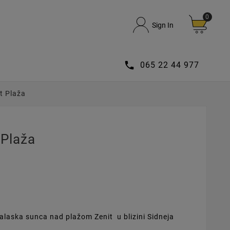
0
Sign In

065 22 44 977
it Plaža
 Plaža
alaska sunca nad plažom Zenit u blizini Sidneja