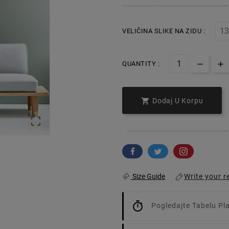
VELIČINA SLIKE NA ZIDU :
QUANTITY :

Dodaj U Korpu

Write your r
Size Guide
Pogledajte Tabelu Pl