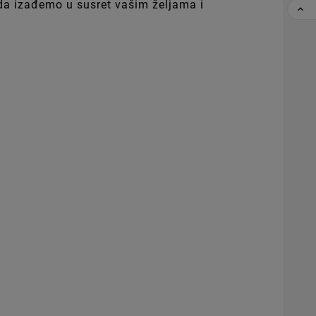
o da izađemo u susret vašim željama i
