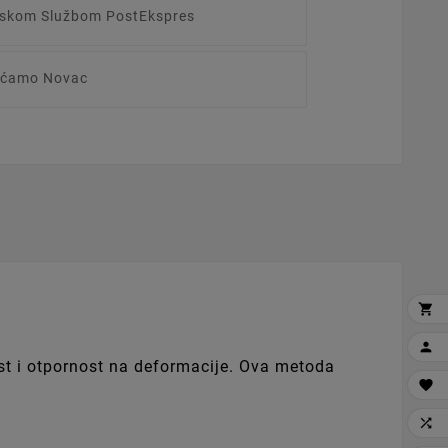
irskom Službom PostEkspres
raćamo Novac


ost i otpornost na deformacije. Ova metoda

