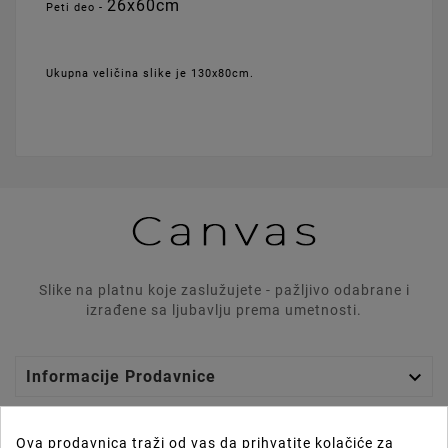
26x
60cm
Peti deo -
Ukupna veličina slike je 130x80cm.
Slike na platnu koje zaslužujete - pažljivo odabrane i
izrađene sa ljubavlju prema umetnosti.

Informacije Prodavnice

Graphics Lab
Ova prodavnica traži od vas da prihvatite kolačiće za