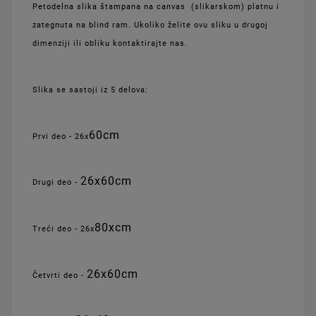
Petodelna slika štampana na canvas (slikarskom) platnu i
zategnuta na blind ram. Ukoliko želite ovu sliku u drugoj
dimenziji ili obliku kontaktirajte nas.
Slika se sastoji iz 5 delova:
60cm
Prvi deo - 26x
26x
60cm
Drugi deo -
80xcm
Treći deo - 26x
26x
60cm
Četvrti deo -