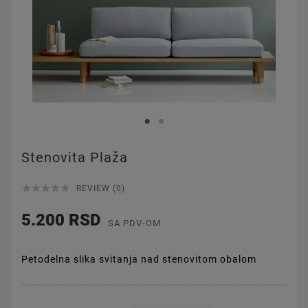
Stenovita Plaža





REVIEW (0)
5.200 RSD
SA PDV-OM
Petodelna slika svitanja nad stenovitom obalom