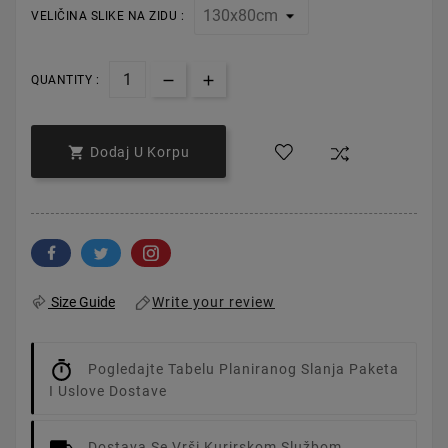
VELIČINA SLIKE NA ZIDU :
QUANTITY :

Dodaj U Korpu
Write your review
Size Guide
Pogledajte Tabelu Planiranog Slanja Paketa
I Uslove Dostave
Dostava Se Vrši Kurirskom Službom