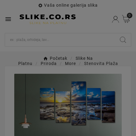
Vaša online galerija slika

0

Početak
Slike Na
Platnu
Priroda
More
Stenovita Plaža