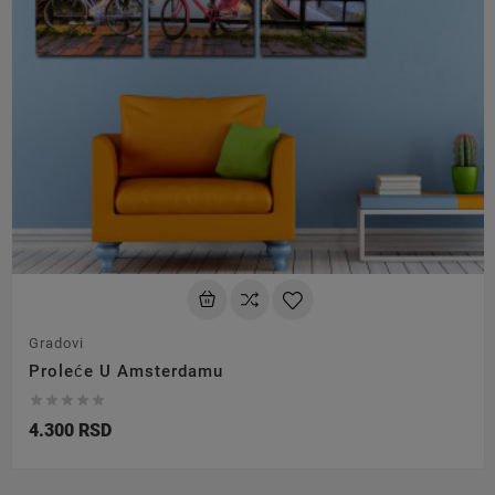
Gradovi
Proleće U Amsterdamu





4.300 RSD