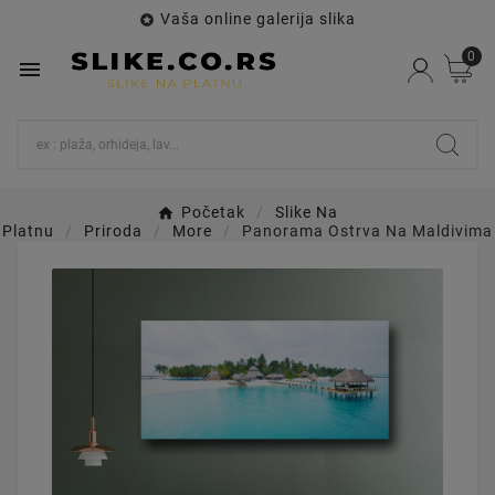
Vaša online galerija slika

0

Početak
Slike Na
Platnu
Priroda
More
Panorama Ostrva Na Maldivima