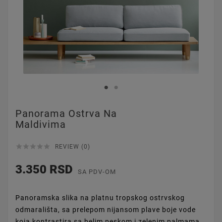
Panorama Ostrva Na
Maldivima





REVIEW (0)
3.350 RSD
SA PDV-OM
Panoramska slika na platnu tropskog ostrvskog
odmarališta, sa prelepom nijansom plave boje vode
koja kontrastira sa belim peskom i zelenim palmama,