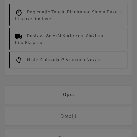
Pogledajte Tabelu Planiranog Slanja Paketa
I Uslove Dostave
Dostava Se Vrši Kurirskom Službom
PostEkspres
Niste Zadovoljni? Vraćamo Novac
Opis
Detalji