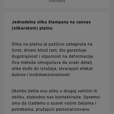
Reviews
Jednodelna slika štampana na canvas
(slikarskom) platnu.
Slika na platnu je pažljivo zategnuta na
čvrst, drveni blind ram, što garantuje
dugotrajnost i otpornost na deformacije.
Ova metoda omogućava da svaki detalj
slike dođe do izražaja, stvarajući efekat
dubine i trodimenzionalnosti.
Ukoliko želite ovu sliku u drugoj veličini ili
obliku, slobodno nas kontaktirajte. Spremni
smo da izađemo u susret vašim željama i
potrebama, pružajući personalizovanu