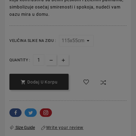
simbolizuje osećaj smirenosti i spokoja, nudeći vam
oazu mira u domu.
VELIČINA SLIKE NA ZIDU :
QUANTITY :

Dodaj U Korpu
Write your review
Size Guide