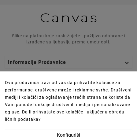
Slike na platnu koje zaslužujete - pažljivo odabrane i
izrađene sa ljubavlju prema umetnosti.

Informacije Prodavnice

Graphics Lab
Ova prodavnica traži od vas da prihvatite kolačiće za
performanse, društvene mreže i reklamne svrhe. Društveni

Vaš Nalog
mediji i kolačići za oglašavanje trećih strana se koriste da
Vam ponude funkcije društvenih medija i personalizovane

Prečice
oglase. Da li prihvatate ove kolačiće i uključenu obradu
ličnih podataka?
Newsletter
Konfiguriši