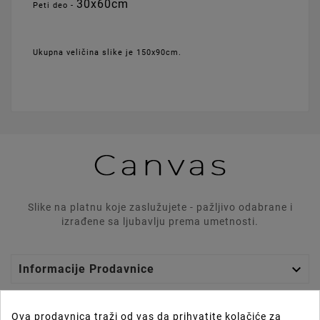
30x60cm
Peti deo -
Ukupna veličina slike je 150x90cm.
Slike na platnu koje zaslužujete - pažljivo odabrane i
izrađene sa ljubavlju prema umetnosti.

Informacije Prodavnice

Graphics Lab
Ova prodavnica traži od vas da prihvatite kolačiće za