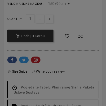
VELIČINA SLIKE NA ZIDU :
QUANTITY :

Dodaj U Korpu
Write your review
Size Guide
Pogledajte Tabelu Planiranog Slanja Paketa
I Uslove Dostave
Dostava Se Vrši Kurirskom Službom