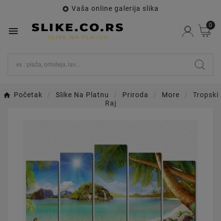
Vaša online galerija slika

0

Početak
Slike Na Platnu
Priroda
More
Tropski
Raj