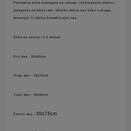
Petodelna slika štampana na canvas (slikarskom) platnu i
zategnuta na blind ram. Ukoliko želite ovu sliku u drugoj
dimenziji ili obliku kontaktirajte nas.
Slika se sastoji iz 5 delova:
Prvi deo - 30x60cm
Drugi deo - 30x75cm
Treći deo - 30x90cm
30x75cm
Četvrti deo -