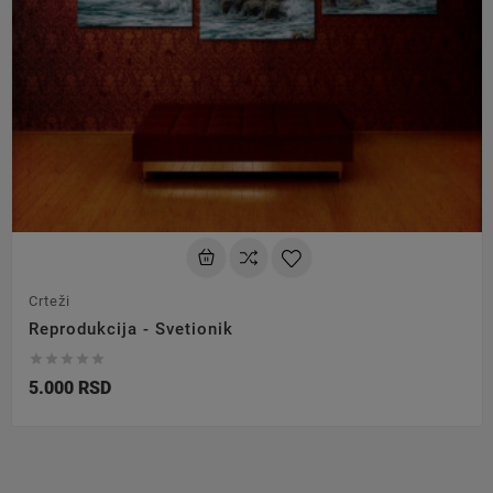
Crteži
Reprodukcija - Svetionik





5.000 RSD