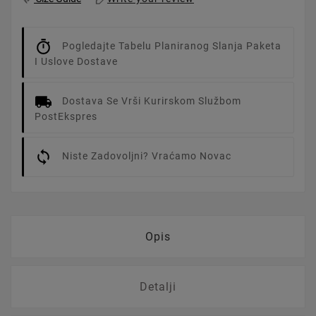
Pogledajte Tabelu Planiranog Slanja Paketa
I Uslove Dostave
Dostava Se Vrši Kurirskom Službom
PostEkspres
Niste Zadovoljni? Vraćamo Novac
Opis
Detalji