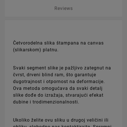
Reviews
Četvorodelna slika štampana na canvas
(slikarskom) platnu.
Svaki segment slike je pažljivo zategnut na
čvrst, drveni blind ram, što garantuje
dugotrajnost i otpornost na deformacije.
Ova metoda omogućava da svaki detalj
slike dođe do izražaja, stvarajući efekat
dubine i trodimenzionalnosti.
Ukoliko želite ovu sliku u drugoj veličini ili
obliku, slobodno nas kontaktirajte. Spremni