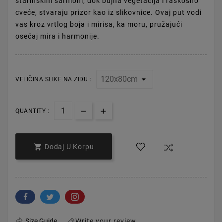
starinskim šarmom, dok bujna vegetacija i raskošno
cveće, stvaraju prizor kao iz slikovnice. Ovaj put vodi
vas kroz vrtlog boja i mirisa, ka moru, pružajući
osećaj mira i harmonije.
VELIČINA SLIKE NA ZIDU :
QUANTITY :

Dodaj U Korpu
Write your review
Size Guide