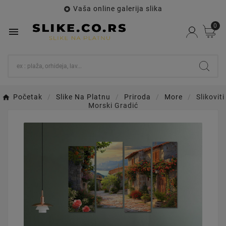
Vaša online galerija slika

0

Početak
Slike Na Platnu
Priroda
More
Slikoviti
Morski Gradić