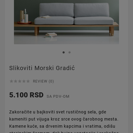
Slikoviti Morski Gradić





REVIEW (0)
5.100 RSD
SA PDV-OM
Zakoračite u bajkoviti svet rustičnog sela, gde
kameniti put vijuga kroz srce ovog čarobnog mesta.
Kamene kuće, sa drvenim kapcima i vratima, odišu