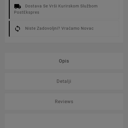
Dostava Se Vrši Kurirskom Službom
PostEkspres
Niste Zadovoljni? Vraćamo Novac
Opis
Detalji
Reviews