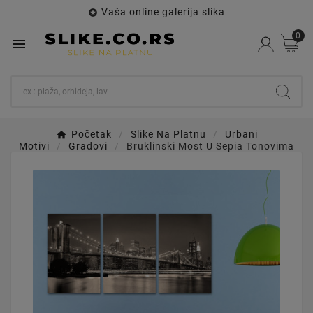
Vaša online galerija slika

0

Početak
Slike Na Platnu
Urbani
Motivi
Gradovi
Bruklinski Most U Sepia Tonovima