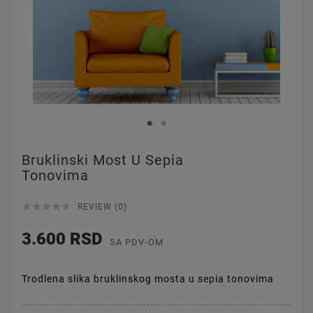
Bruklinski Most U Sepia
Tonovima





REVIEW (0)
3.600 RSD
SA PDV-OM
Trodlena slika bruklinskog mosta u sepia tonovima