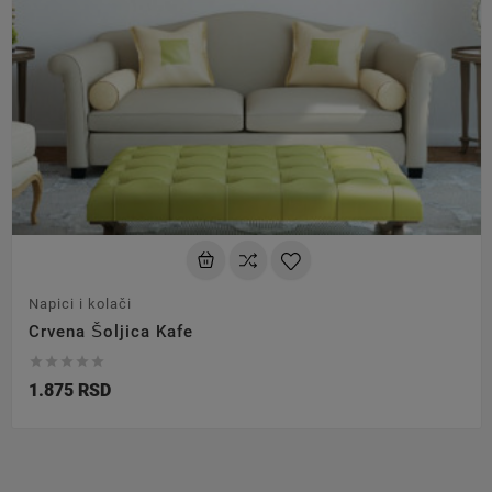
Napici i kolači
Crvena Šoljica Kafe





1.875 RSD