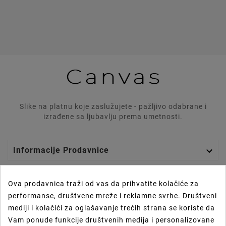
Slike na platnu koje zaslužujete - pažljivo odabrane i
izrađene sa ljubavlju prema umetnosti.

Informacije Prodavnice

Graphics Lab
Ova prodavnica traži od vas da prihvatite kolačiće za
performanse, društvene mreže i reklamne svrhe. Društveni

Vaš Nalog
mediji i kolačići za oglašavanje trećih strana se koriste da
Vam ponude funkcije društvenih medija i personalizovane