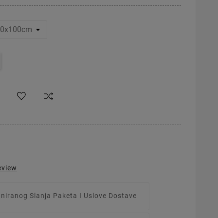
eview
aniranog Slanja Paketa I Uslove Dostave