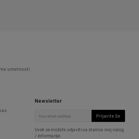
rema umetnosti.
Newsletter
 nas
Prijavite Se
Uvek se možete odjaviti sa stanice moj nalog
/ informacije.