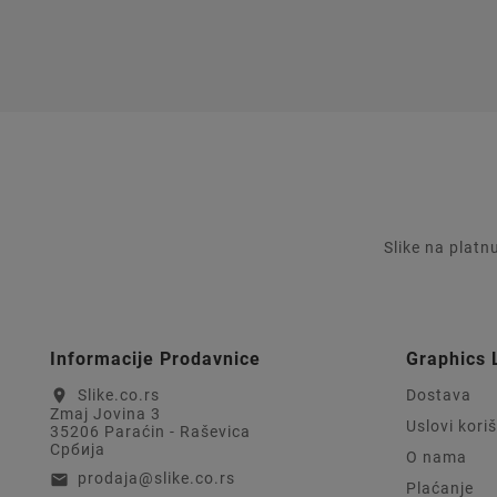
Slike na platn
Informacije Prodavnice
Graphics 
Slike.co.rs
Dostava
location_on
Zmaj Jovina 3
Uslovi kori
35206 Paraćin - Raševica
Србија
O nama
prodaja@slike.co.rs
email
Plaćanje