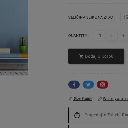
VELIČINA SLIKE NA ZIDU :
QUANTITY :

Dodaj U Korpu

Write your r
Size Guide
Pogledajte Tabelu Pl