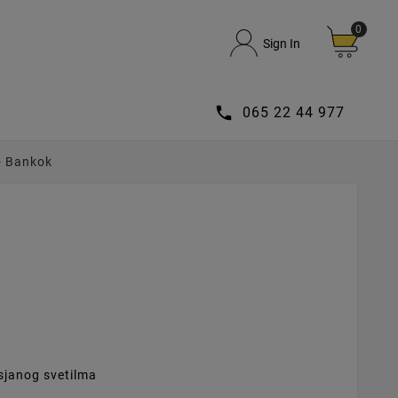
0
Sign In

065 22 44 977
- Bankok
sjanog svetilma