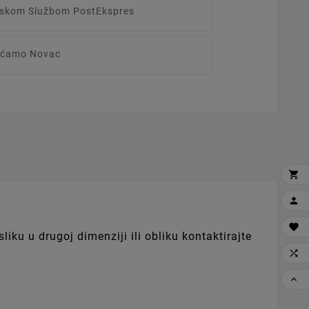
irskom Službom PostEkspres
raćamo Novac



ku u drugoj dimenziji ili obliku kontaktirajte

