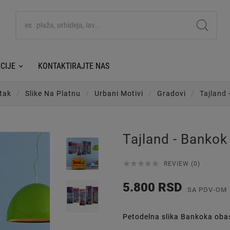
CIJE
KONTAKTIRAJTE NAS
tak
Slike Na Platnu
Urbani Motivi
Gradovi
Tajland 
Tajland - Bankok





REVIEW (0)
5.800 RSD
SA PDV-OM
Petodelna slika Bankoka oba