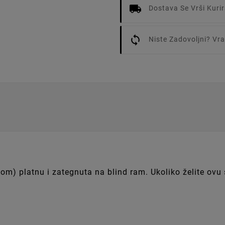
Dostava Se Vrši Kur
Niste Zadovoljni? V
) platnu i zategnuta na blind ram. Ukoliko želite ovu sli