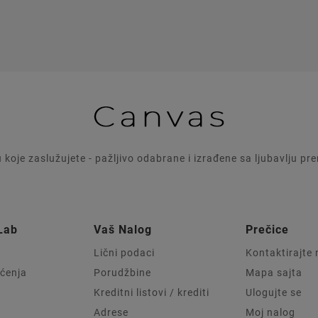
u koje zaslužujete - pažljivo odabrane i izrađene sa ljubavlju p
Lab
Vaš Nalog
Prečice
Lični podaci
Kontaktirajte
šćenja
Porudžbine
Mapa sajta
Kreditni listovi / krediti
Ulogujte se
Adrese
Moj nalog