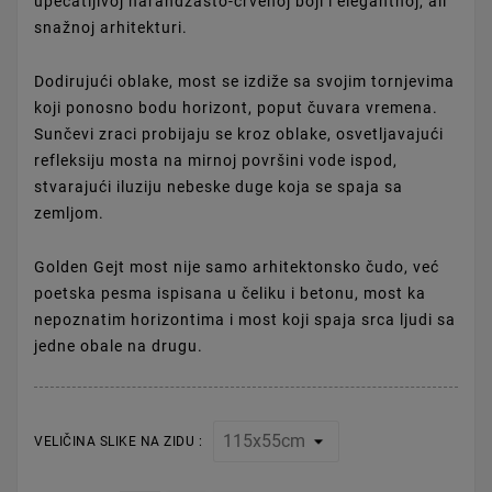
upečatljivoj narandžasto-crvenoj boji i elegantnoj, ali
snažnoj arhitekturi.
Dodirujući oblake, most se izdiže sa svojim tornjevima
koji ponosno bodu horizont, poput čuvara vremena.
Sunčevi zraci probijaju se kroz oblake, osvetljavajući
refleksiju mosta na mirnoj površini vode ispod,
stvarajući iluziju nebeske duge koja se spaja sa
zemljom.
Golden Gejt most nije samo arhitektonsko čudo, već
poetska pesma ispisana u čeliku i betonu, most ka
nepoznatim horizontima i most koji spaja srca ljudi sa
jedne obale na drugu.
VELIČINA SLIKE NA ZIDU :