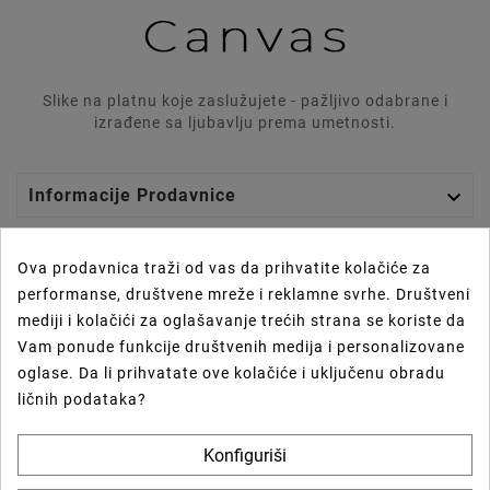
Slike na platnu koje zaslužujete - pažljivo odabrane i
izrađene sa ljubavlju prema umetnosti.

Informacije Prodavnice

Graphics Lab
Ova prodavnica traži od vas da prihvatite kolačiće za
performanse, društvene mreže i reklamne svrhe. Društveni

Vaš Nalog
mediji i kolačići za oglašavanje trećih strana se koriste da
Vam ponude funkcije društvenih medija i personalizovane

Prečice
oglase. Da li prihvatate ove kolačiće i uključenu obradu
ličnih podataka?
Newsletter
Konfiguriši
U Redu