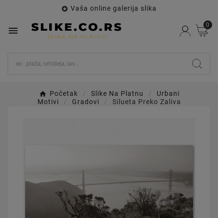
Vaša online galerija slika

0

Početak
Slike Na Platnu
Urbani
Motivi
Gradovi
Silueta Preko Zaliva