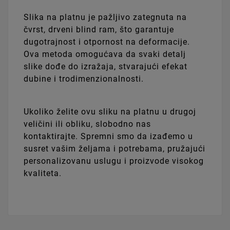
Slika na platnu je pažljivo zategnuta na
čvrst, drveni blind ram, što garantuje
dugotrajnost i otpornost na deformacije.
Ova metoda omogućava da svaki detalj
slike dođe do izražaja, stvarajući efekat
dubine i trodimenzionalnosti.
Ukoliko želite ovu sliku na platnu u drugoj
veličini ili obliku, slobodno nas
kontaktirajte. Spremni smo da izađemo u
susret vašim željama i potrebama, pružajući
personalizovanu uslugu i proizvode visokog
kvaliteta.