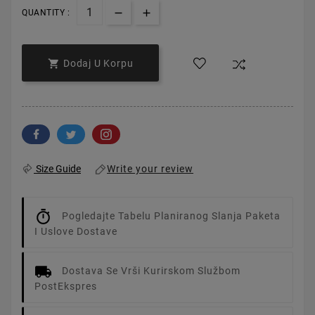
QUANTITY :

Dodaj U Korpu
Write your review
Size Guide
Pogledajte Tabelu Planiranog Slanja Paketa
I Uslove Dostave
Dostava Se Vrši Kurirskom Službom
PostEkspres