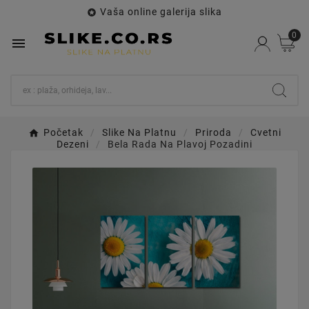
Vaša online galerija slika

0

Početak
Slike Na Platnu
Priroda
Cvetni
Dezeni
Bela Rada Na Plavoj Pozadini