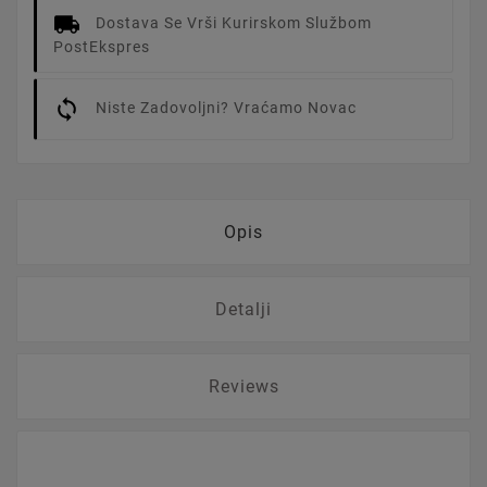
Dostava Se Vrši Kurirskom Službom
PostEkspres
Niste Zadovoljni? Vraćamo Novac
Opis
Detalji
Reviews