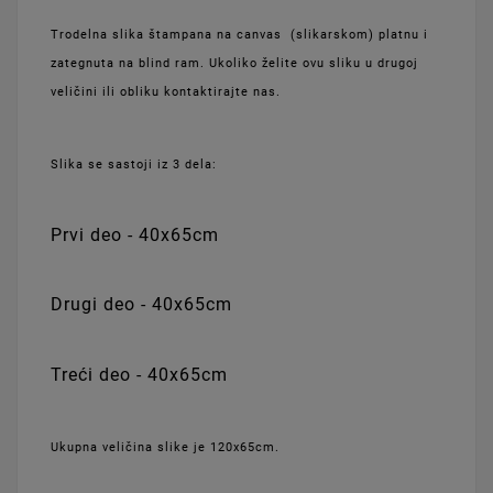
Trodelna slika štampana na canvas (slikarskom) platnu i
zategnuta na blind ram. Ukoliko želite ovu sliku u drugoj
veličini ili obliku kontaktirajte nas.
Slika se sastoji iz 3 dela:
Prvi deo - 40x65cm
Drugi deo - 40x65cm
Treći deo - 40x65cm
Ukupna veličina slike je 120x65cm.