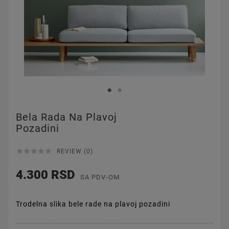
Bela Rada Na Plavoj
Pozadini





REVIEW (0)
4.300 RSD
SA PDV-OM
Trodelna slika bele rade na plavoj pozadini