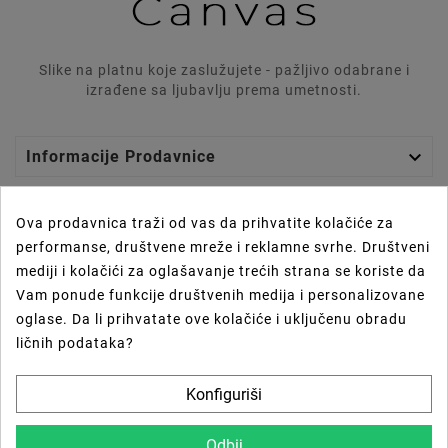
Slike na platnu koje zaslužujete - pažljivo odabrane i
izrađene sa ljubavlju prema umetnosti.

Informacije Prodavnice

Graphics Lab
Ova prodavnica traži od vas da prihvatite kolačiće za
performanse, društvene mreže i reklamne svrhe. Društveni

Vaš Nalog
mediji i kolačići za oglašavanje trećih strana se koriste da
Vam ponude funkcije društvenih medija i personalizovane

Prečice
oglase. Da li prihvatate ove kolačiće i uključenu obradu
ličnih podataka?
Newsletter
Konfiguriši
U Redu
Odbij