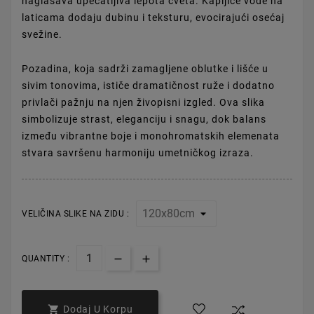
naglašava upečatljiva lepota cveta. Kapljice vode na
laticama dodaju dubinu i teksturu, evocirajući osećaj
svežine.
Pozadina, koja sadrži zamagljene oblutke i lišće u
sivim tonovima, ističe dramatičnost ruže i dodatno
privlači pažnju na njen živopisni izgled. Ova slika
simbolizuje strast, eleganciju i snagu, dok balans
između vibrantne boje i monohromatskih elemenata
stvara savršenu harmoniju umetničkog izraza.
VELIČINA SLIKE NA ZIDU :
QUANTITY :

Dodaj U Korpu