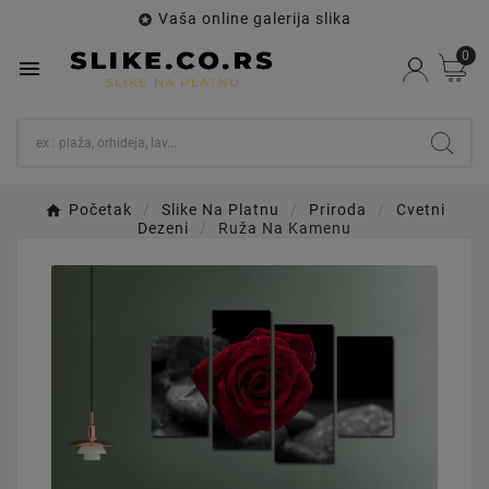
Vaša online galerija slika

0

Početak
Slike Na Platnu
Priroda
Cvetni
Dezeni
Ruža Na Kamenu