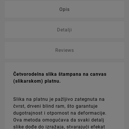
Opis
Detalji
Reviews
Četvorodelna slika štampana na canvas
(slikarskom) platnu.
Slika na platnu je pažljivo zategnuta na
čvrst, drveni blind ram, što garantuje
dugotrajnost i otpornost na deformacije.
Ova metoda omogućava da svaki detalj
slike dođe do izražaja, stvarajući efekat