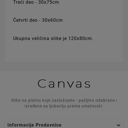
Treći deo - 30x75cm
Četvrti deo - 30x60cm
Ukupna veličina slike je 120x80cm.
Slike na platnu koje zaslužujete - pažljivo odabrane i
izrađene sa ljubavlju prema umetnosti.

Informacije Prodavnice