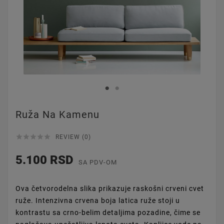
Ruža Na Kamenu





REVIEW (0)
5.100 RSD
SA PDV-OM
Ova četvorodelna slika prikazuje raskošni crveni cvet
ruže. Intenzivna crvena boja latica ruže stoji u
kontrastu sa crno-belim detaljima pozadine, čime se