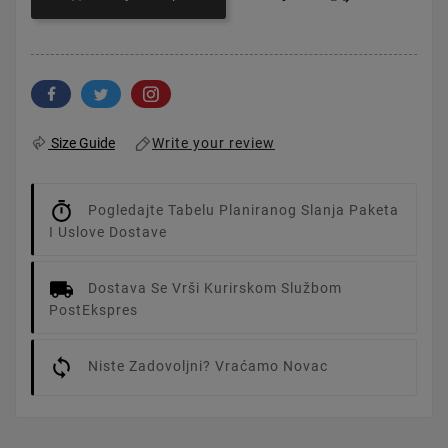
Write your review
Size Guide
Pogledajte Tabelu Planiranog Slanja Paketa
I Uslove Dostave
Dostava Se Vrši Kurirskom Službom
PostEkspres
Niste Zadovoljni? Vraćamo Novac