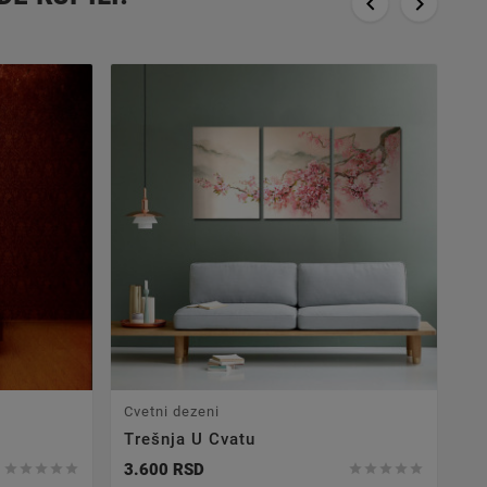


Cvetni dezeni
Trešnja U Cvatu
3.600 RSD









