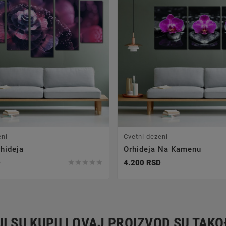
eni
Cvetni dezeni
hideja
Orhideja Na Kamenu
D
4.200 RSD





I SU KUPILI OVAJ PROIZVOD SU TAKO