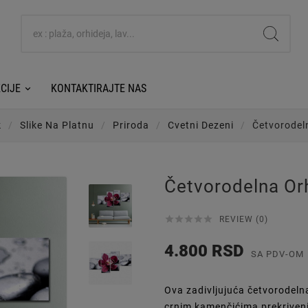
CIJE
KONTAKTIRAJTE NAS
k
Slike Na Platnu
Priroda
Cvetni Dezeni
Četvorodel
Četvorodelna Or





REVIEW (0)
4.800 RSD
SA PDV-OM
Ova zadivljujuća četvorodelna 
crnim kamenčićima prekriveni