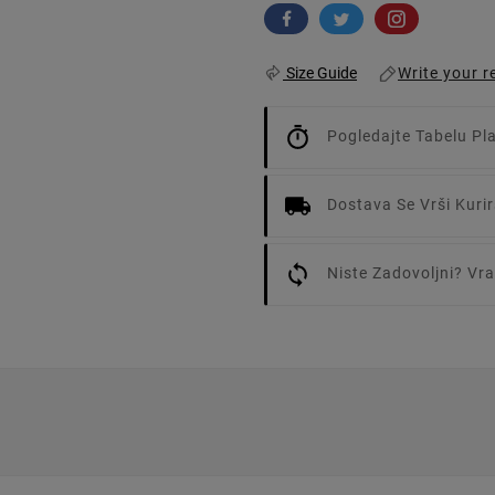
Write your r
Size Guide
Pogledajte Tabelu Pl
Dostava Se Vrši Kur
Niste Zadovoljni? V