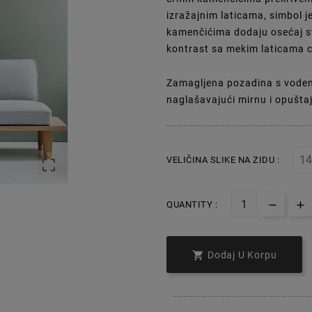
izražajnim laticama, simbol je
kamenčićima dodaju osećaj sv
kontrast sa mekim laticama c
Zamagljena pozadina s voden
naglašavajući mirnu i opušta
VELIČINA SLIKE NA ZIDU :

QUANTITY :

Dodaj U Korpu