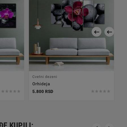


Cvetni dezeni
Orhideja
5.800 RSD










ĐE KUPILI: