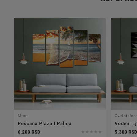
More
Cvetni dez
Peščana Plaža I Palma
Vodeni Lj
6.200 RSD
5.300 RS




