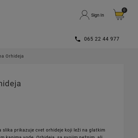
0
Sign In

065 22 44 977
na Orhideja
hideja
slika prikazuje cvet orhideje koji leži na glatkim
m kapima vode. Orhideja, sa svojim nežnim, ali