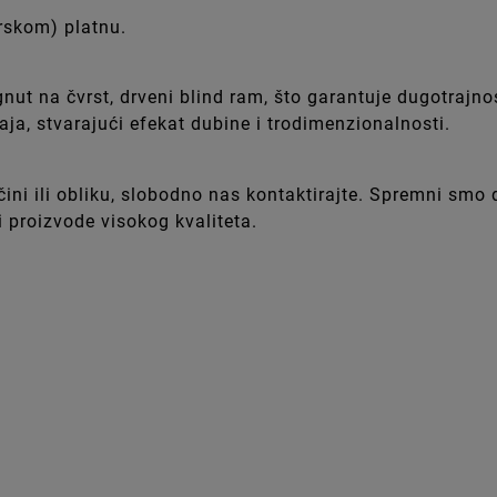
arskom) platnu.
gnut na čvrst, drveni blind ram, što garantuje dugotrajn
ja, stvarajući efekat dubine i trodimenzionalnosti.
ličini ili obliku, slobodno nas kontaktirajte. Spremni sm
 proizvode visokog kvaliteta.