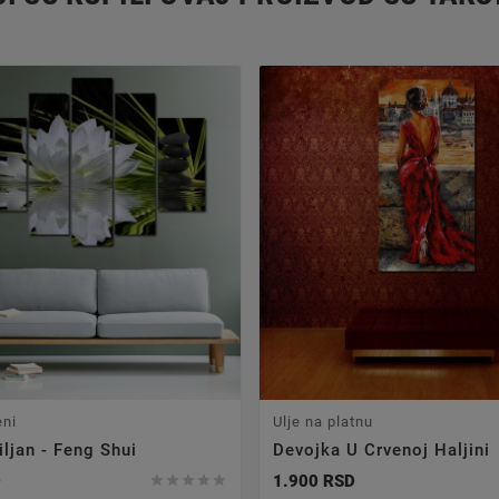
eni
Ulje na platnu
iljan - Feng Shui
Devojka U Crvenoj Haljini
D
1.900 RSD




