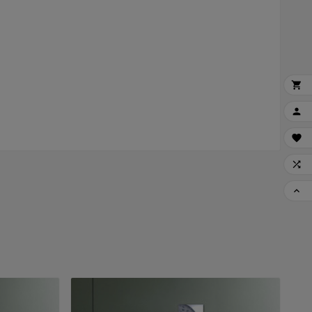




