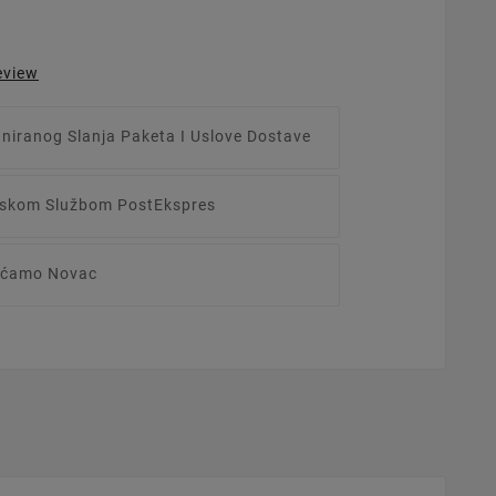
eview
aniranog Slanja Paketa I Uslove Dostave
irskom Službom PostEkspres
raćamo Novac