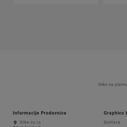
Slike na platn
Informacije Prodavnice
Graphics 
Slike.co.rs
Dostava
location_on