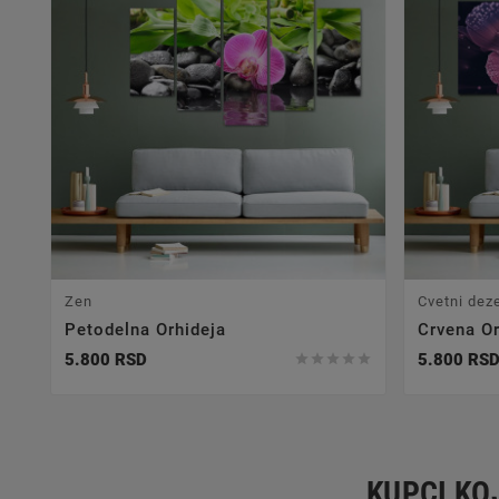
Zen
Cvetni dez
Petodelna Orhideja
Crvena Or
5.800 RSD
5.800 RS





KUPCI KOJ