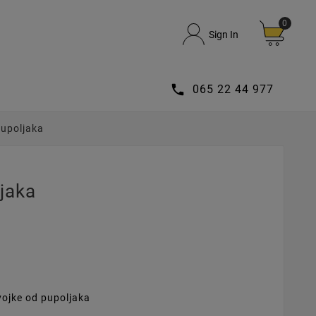
0
Sign In

065 22 44 977
Pupoljaka
jaka
vojke od pupoljaka