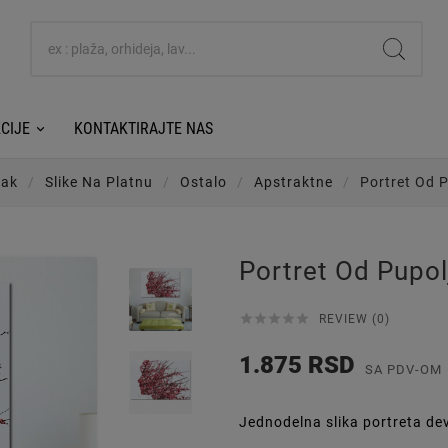
CIJE
KONTAKTIRAJTE NAS
tak
Slike Na Platnu
Ostalo
Apstraktne
Portret Od 
Portret Od Pupol





REVIEW (0)
1.875 RSD
SA PDV-OM
Jednodelna slika portreta de