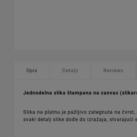
Opis
Detalji
Reviews
Jednodelna slika štampana na canvas (slika
Slika na platnu je pažljivo zategnuta na čvrs
svaki detalj slike dođe do izražaja, stvarajući