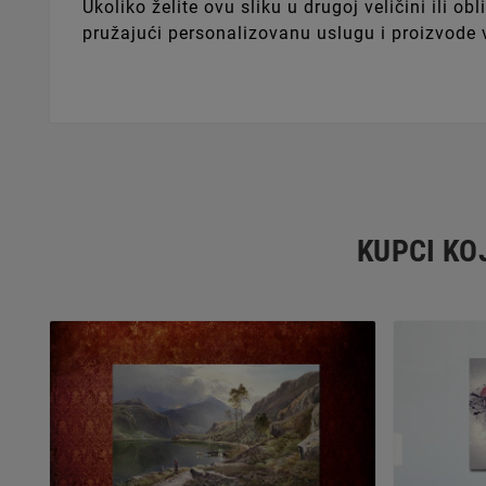
Ukoliko želite ovu sliku u drugoj veličini ili
pružajući personalizovanu uslugu i proizvode v
KUPCI KOJ