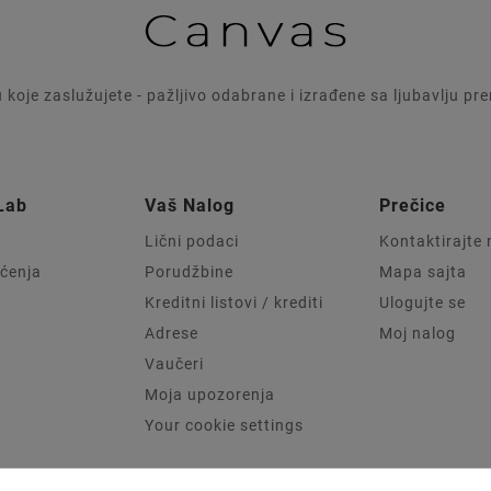
u koje zaslužujete - pažljivo odabrane i izrađene sa ljubavlju p
Lab
Vaš Nalog
Prečice
Lični podaci
Kontaktirajte
šćenja
Porudžbine
Mapa sajta
Kreditni listovi / krediti
Ulogujte se
Adrese
Moj nalog
Vaučeri
Moja upozorenja
Your cookie settings