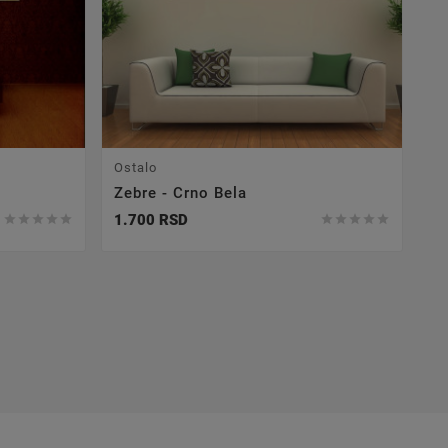
Ostalo
Zebre - Crno Bela
1.700 RSD










Sl
S
2.