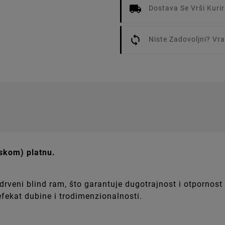
Dostava Se Vrši Kur
Niste Zadovoljni? V
rskom) platnu.
t, drveni blind ram, što garantuje dugotrajnost i otporn
 efekat dubine i trodimenzionalnosti.