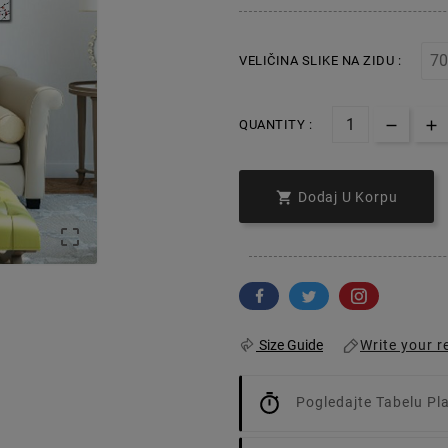
VELIČINA SLIKE NA ZIDU :
QUANTITY :

Dodaj U Korpu

Write your r
Size Guide
Pogledajte Tabelu Pl