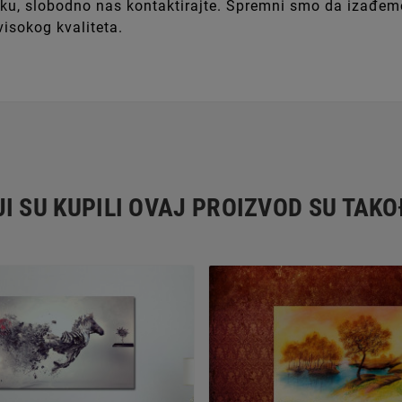
 obliku, slobodno nas kontaktirajte. Spremni smo da izađ
isokog kvaliteta.
I SU KUPILI OVAJ PROIZVOD SU TAKO