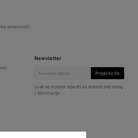
rema umetnosti.
Newsletter
 nas
Prijavite Se
Uvek se možete odjaviti sa stanice moj nalog
/ informacije.