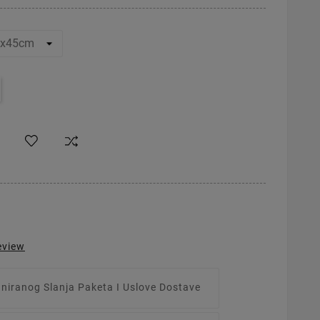
eview
aniranog Slanja Paketa I Uslove Dostave