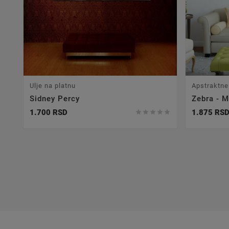
Ulje na platnu
Apstraktne
Sidney Percy
Zebra - M
1.700 RSD
1.875 RS




