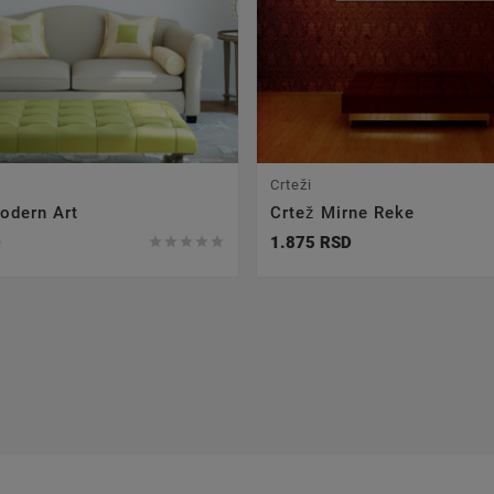
Crteži
odern Art
Crtež Mirne Reke
D
1.875 RSD




