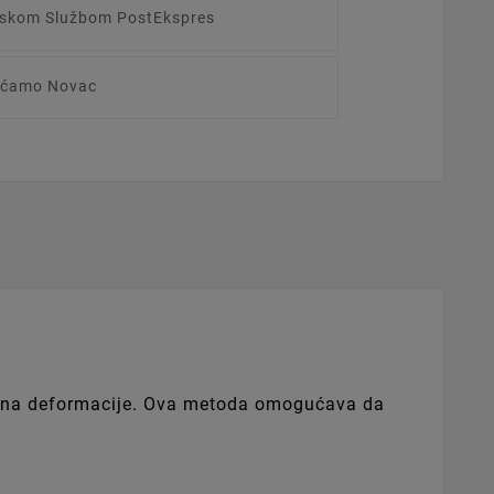
irskom Službom PostEkspres
raćamo Novac
ost na deformacije. Ova metoda omogućava da