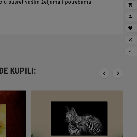
emo u susret vašim željama i potrebama,





ĐE KUPILI:

